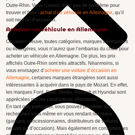
Outre-Rhin. Vous n’aurez donc pas de problème pour
trouver et faire l’
achat d’un véhicule en Allemagne
, qu’il
soit neuf ou d’occasion.
Acheter un véhicule en Allemagne
Occasion, neuve, toutes catégories, marques allemandes
ou étrangères, vous n’aurez que l’embarras du choix pour
acheter un véhicule en Allemagne. De plus, les prix
affichés Outre-Rhin sont très attractifs. Néanmoins, si
vous envisagez d’
acheter une voiture d’occasion en
Allemagne
, certaines marques étrangères sont aussi
intéressantes à acquérir dans le pays de Mozart. En effet,
les marques Ford, Seat, Skoda, Renault et Hyundai sont
appréciées par les conducteurs allemands.
En tant que particulier, vous pouvez procéder aux
recherches vous même en vous rendant sur place
(garages, concessionnaires, distributeurs de voitures
neuves ou d’occasion). Mais également en consultant les