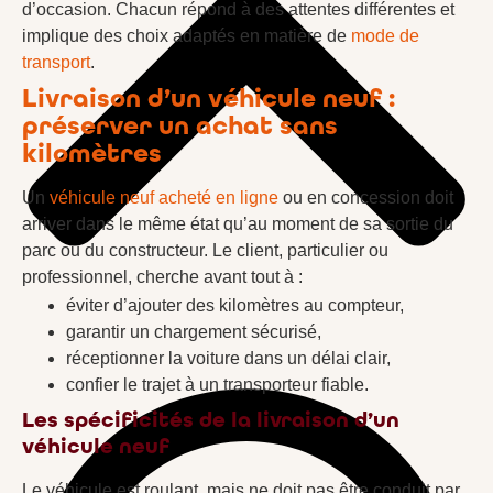
d’occasion. Chacun répond à des attentes différentes et
implique des choix adaptés en matière de
mode de
transport
.
Livraison d’un véhicule neuf :
préserver un achat sans
kilomètres
Un
véhicule neuf acheté en ligne
ou en concession doit
arriver dans le même état qu’au moment de sa sortie du
parc ou du constructeur. Le client, particulier ou
professionnel, cherche avant tout à :
éviter d’ajouter des kilomètres au compteur,
garantir un chargement sécurisé,
réceptionner la voiture dans un délai clair,
confier le trajet à un transporteur fiable.
Les spécificités de la livraison d’un
véhicule neuf
Le véhicule est roulant, mais ne doit pas être conduit par