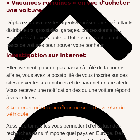
« Vacances romaines » en vue d’acheter
une voiture
Déplacez-vous chez les agents/représentants, détaillants,
distributeurs, grossistes, garages, concessionnaire…
Parsemés à travers toute la Botte et qui sont autant de
parcs de voitures pour trouver votre bonheur.
Investigation sur Internet
Effectivement, pour ne pas passer à côté de la bonne
affaire, vous avez la possibilité de vous inscrire sur des
sites de ventes automobiles et de paramétrer une alerte.
Vous recevez une notification dès qu’une voiture répond
à vos critères.
Sites européens professionnels de vente de
véhicule
Aussi, certains sites vous permettent d’effectuer des
recherches dans n’importe quel pays en Europe. Des