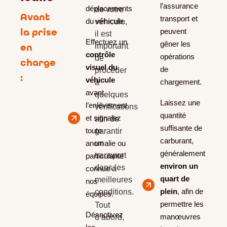
l’assurance
déplacements
de votre
Avant
transport et
du véhicule.
véhicule,
la prise
peuvent
il est
Effectuez un
gêner les
en
important
contrôle
opérations
de
charge
visuel du
de
procéder
:​
véhicule
chargement.
à
avant
quelques
Laissez une
l’enlèvement
vérifications
quantité
et signalez
afin de
suffisante de
toute
garantir
carburant,
anomalie ou
un
généralement
transport
particularité
environ un
dans les
connue à
quart de
meilleures
nos
plein
, afin de
conditions.
équipes.
permettre les
Tout
Désactivez
manœuvres
d’abord,