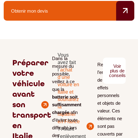
Obtenir mon devis
Vous
Dans la
Préparer
avez fait
Retirez
mesure du
Voir
l’
achat
plus de
votre
l’ensemble
possible,
conseils
d’une
de vos
véhicule
veillez à ce
voiture en
effets
que la
avant
Italie et
personnels
batterie soit
souhaitez
son
et objets de
suffisamment
la
valeur. Ces
chargée
afin
transport
rapatrier
éléments ne
d’éviter toute
en France
en
sont pas
difficulté lors
? Avant
Italie
couverts par
des
l’enlèvement