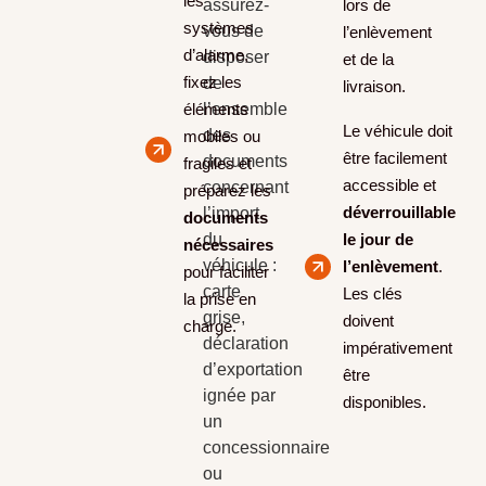
les
assurez-
lors de
systèmes
vous de
l’enlèvement
d’alarme,
disposer
et de la
fixez les
de
livraison.
éléments
l’ensemble
Le véhicule doit
des
mobiles ou
être facilement
documents
fragiles et
accessible et
concernant
préparez les
déverrouillable
l’import
documents
du
le jour de
nécessaires
véhicule :
l’enlèvement
.
pour faciliter
carte
Les clés
la prise en
grise,
doivent
charge.
déclaration
impérativement
d’exportation
être
ignée par
disponibles.
un
concessionnaire
ou