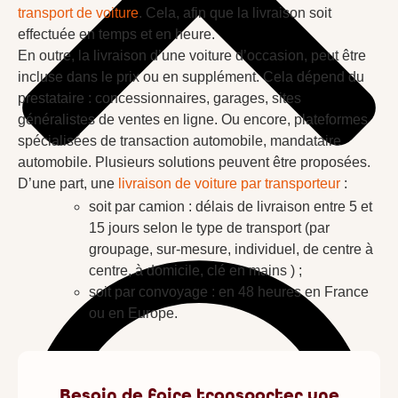
transport de voiture
. Cela, afin que la livraison soit
effectuée en temps et en heure.
En outre, la livraison d’une voiture d’occasion, peut être
incluse dans le prix ou en supplément. Cela dépend du
prestataire : concessionnaires, garages, sites
généralistes de ventes en ligne. Ou encore, plateformes
spécialisées de transaction automobile, mandataire
automobile. Plusieurs solutions peuvent être proposées.
D’une part, une
livraison de voiture par transporteur
:
soit par camion : délais de livraison entre 5 et
15 jours selon le type de transport (par
groupage, sur-mesure, individuel, de centre à
centre, à domicile, clé en mains ) ;
soit par convoyage : en 48 heures en France
ou en Europe.
Besoin de faire transporter une